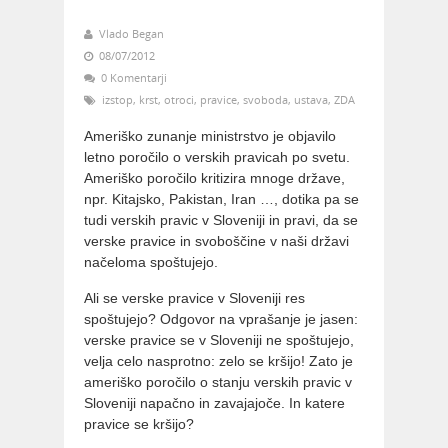
Vlado Began
08/07/2012
0 Komentarji
izstop
,
krst
,
otroci
,
pravice
,
svoboda
,
ustava
,
ZDA
Ameriško zunanje ministrstvo je objavilo
letno poročilo o verskih pravicah po svetu.
Ameriško poročilo kritizira mnoge države,
npr. Kitajsko, Pakistan, Iran …, dotika pa se
tudi verskih pravic v Sloveniji in pravi, da se
verske pravice in svoboščine v naši državi
načeloma spoštujejo.
Ali se verske pravice v Sloveniji res
spoštujejo? Odgovor na vprašanje je jasen:
verske pravice se v Sloveniji ne spoštujejo,
velja celo nasprotno: zelo se kršijo! Zato je
ameriško poročilo o stanju verskih pravic v
Sloveniji napačno in zavajajoče. In katere
pravice se kršijo?