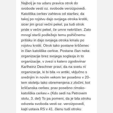
Najbolj je na udaru pravica otrok do
svobode vesti oz. svobode veroizpovedi.
Katoliška cerkev zahteva od staršev, da
takoj po rojstvu dajo svojega otroka krstiti,
sicer jim grozi večni pekel, pa tudi otrok
pride v večni pekel, če umre nekrščen. Zato
mnogi starši podležejo temu psihičnemu
pritisku in dajo svojega otroka kmalu po
rojstvu krstiti. Otrok tako postane krščenec
in član katoliške cerkve. Postane član neke
organizacije brez svojega soglasja in to
organizacije, v zvezi s katero zgodovinar
Karlheinz Deschner pravi, da na svetu ni
organizacije, ki bi bila »v antiki, vključno s
srednjim in novim vekom ter posebno v 20-
tem stoletju tako obremenjena z zločini, kot
krščanska cerkev, prav posebno rimsko-
katoliška cerkev.« (Kdo sedi na Petrovem
stolu, 3. del) To pa pomeni, da je bila otroku
odvzeta svoboda vesti oz. veroizpovedi,
kajti ustava RS v 41. členu tudi otroku