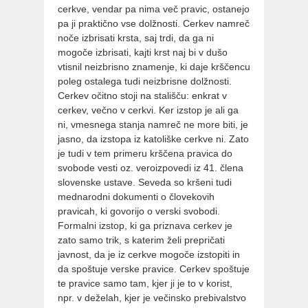
cerkve, vendar pa nima več pravic, ostanejo
pa ji praktično vse dolžnosti. Cerkev namreč
noče izbrisati krsta, saj trdi, da ga ni
mogoče izbrisati, kajti krst naj bi v dušo
vtisnil neizbrisno znamenje, ki daje krščencu
poleg ostalega tudi neizbrisne dolžnosti.
Cerkev očitno stoji na stališču: enkrat v
cerkev, večno v cerkvi. Ker izstop je ali ga
ni, vmesnega stanja namreč ne more biti, je
jasno, da izstopa iz katoliške cerkve ni. Zato
je tudi v tem primeru krščena pravica do
svobode vesti oz. veroizpovedi iz 41. člena
slovenske ustave. Seveda so kršeni tudi
mednarodni dokumenti o človekovih
pravicah, ki govorijo o verski svobodi.
Formalni izstop, ki ga priznava cerkev je
zato samo trik, s katerim želi prepričati
javnost, da je iz cerkve mogoče izstopiti in
da spoštuje verske pravice. Cerkev spoštuje
te pravice samo tam, kjer ji je to v korist,
npr. v deželah, kjer je večinsko prebivalstvo