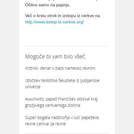
Očitno samo na papirju.
Več o krstu otrok in izstopu iz cerkve na
http://www.izstop-iz-cerkve.org/
Mogoče bi vam bilo všeč:
Križniki: denar v zlato namesto revnim
Izločitev teološke fakultete iz ljubljanske
univerze
Auschwitz: papež Frančišek obiskal kraj
grozljivega cerkvenega zločina
Super bogata nadškofija v luči papeževe
revne cerkve za revne