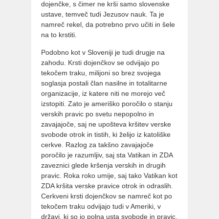
dojenčke, s čimer ne krši samo slovenske
ustave, temveč tudi Jezusov nauk. Ta je
namreč rekel, da potrebno prvo učiti in šele
na to krstiti.
Podobno kot v Sloveniji je tudi drugje na
zahodu. Krsti dojenčkov se odvijajo po
tekočem traku, milijoni so brez svojega
soglasja postali član nasilne in totalitarne
organizacije, iz katere niti ne morejo več
izstopiti. Zato je ameriško poročilo o stanju
verskih pravic po svetu nepopolno in
zavajajoče, saj ne upošteva kršitev verske
svobode otrok in tistih, ki želijo iz katoliške
cerkve. Razlog za takšno zavajajoče
poročilo je razumljiv, saj sta Vatikan in ZDA
zaveznici glede kršenja verskih in drugih
pravic. Roka roko umije, saj tako Vatikan kot
ZDA kršita verske pravice otrok in odraslih.
Cerkveni krsti dojenčkov se namreč kot po
tekočem traku odvijajo tudi v Ameriki, v
državi, ki so jo polna usta svobode in pravic.