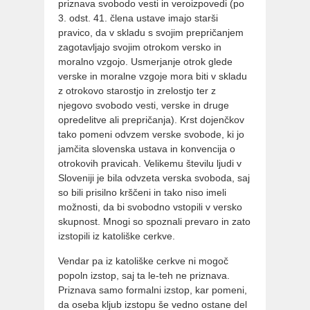
priznava svobodo vesti in veroizpovedi (po
3. odst. 41. člena ustave imajo starši
pravico, da v skladu s svojim prepričanjem
zagotavljajo svojim otrokom versko in
moralno vzgojo. Usmerjanje otrok glede
verske in moralne vzgoje mora biti v skladu
z otrokovo starostjo in zrelostjo ter z
njegovo svobodo vesti, verske in druge
opredelitve ali prepričanja). Krst dojenčkov
tako pomeni odvzem verske svobode, ki jo
jamčita slovenska ustava in konvencija o
otrokovih pravicah. Velikemu številu ljudi v
Sloveniji je bila odvzeta verska svoboda, saj
so bili prisilno krščeni in tako niso imeli
možnosti, da bi svobodno vstopili v versko
skupnost. Mnogi so spoznali prevaro in zato
izstopili iz katoliške cerkve.
Vendar pa iz katoliške cerkve ni mogoč
popoln izstop, saj ta le-teh ne priznava.
Priznava samo formalni izstop, kar pomeni,
da oseba kljub izstopu še vedno ostane del