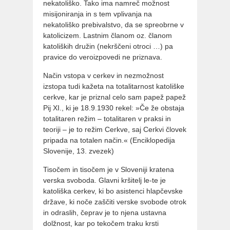
nekatoliško. Tako ima namreč možnost
misijoniranja in s tem vplivanja na
nekatoliško prebivalstvo, da se spreobrne v
katolicizem. Lastnim članom oz. članom
katoliških družin (nekrščeni otroci …) pa
pravice do veroizpovedi ne priznava.
Način vstopa v cerkev in nezmožnost
izstopa tudi kažeta na totalitarnost katoliške
cerkve, kar je priznal celo sam papež papež
Pij XI., ki je 18.9.1930 rekel: »Če že obstaja
totalitaren režim – totalitaren v praksi in
teoriji – je to režim Cerkve, saj Cerkvi človek
pripada na totalen način.« (Enciklopedija
Slovenije, 13. zvezek)
Tisočem in tisočem je v Sloveniji kratena
verska svoboda. Glavni kršitelj le-te je
katoliška cerkev, ki bo asistenci hlapčevske
države, ki noče zaščiti verske svobode otrok
in odraslih, čeprav je to njena ustavna
dolžnost, kar po tekočem traku krsti