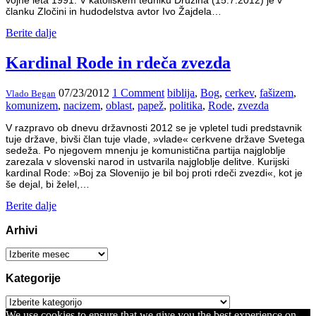
članku Zločini in hudodelstva avtor Ivo Žajdela…
Berite dalje
Kardinal Rode in rdeča zvezda
07/23/2012
1 Comment
biblija
,
Bog
,
cerkev
,
fašizem
,
Vlado Began
komunizem
,
nacizem
,
oblast
,
papež
,
politika
,
Rode
,
zvezda
V razpravo ob dnevu državnosti 2012 se je vpletel tudi predstavnik
tuje države, bivši član tuje vlade, »vlade« cerkvene države Svetega
sedeža. Po njegovem mnenju je komunistična partija najgloblje
zarezala v slovenski narod in ustvarila najgloblje delitve. Kurijski
kardinal Rode: »Boj za Slovenijo je bil boj proti rdeči zvezdi«, kot je
še dejal, bi želel,…
Berite dalje
Arhivi
Arhivi
Kategorije
Kategorije
We use cookies to ensure that we give you the best experience on