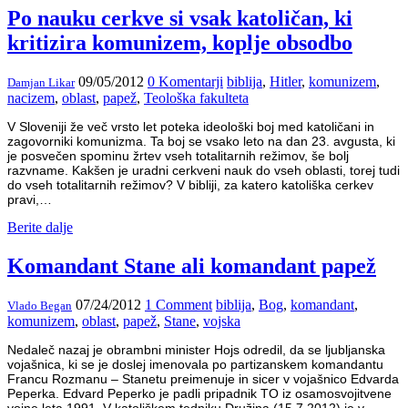
Po nauku cerkve si vsak katoličan, ki
kritizira komunizem, koplje obsodbo
09/05/2012
0 Komentarji
biblija
,
Hitler
,
komunizem
,
Damjan Likar
nacizem
,
oblast
,
papež
,
Teološka fakulteta
V Sloveniji že več vrsto let poteka ideološki boj med katoličani in
zagovorniki komunizma. Ta boj se vsako leto na dan 23. avgusta, ki
je posvečen spominu žrtev vseh totalitarnih režimov, še bolj
razvname. Kakšen je uradni cerkveni nauk do vseh oblasti, torej tudi
do vseh totalitarnih režimov? V bibliji, za katero katoliška cerkev
pravi,…
Berite dalje
Komandant Stane ali komandant papež
07/24/2012
1 Comment
biblija
,
Bog
,
komandant
,
Vlado Began
komunizem
,
oblast
,
papež
,
Stane
,
vojska
Nedaleč nazaj je obrambni minister Hojs odredil, da se ljubljanska
vojašnica, ki se je doslej imenovala po partizanskem komandantu
Francu Rozmanu – Stanetu preimenuje in sicer v vojašnico Edvarda
Peperka. Edvard Peperko je padli pripadnik TO iz osamosvojitvene
vojne leta 1991. V katoliškem tedniku Družina (15.7.2012) je v