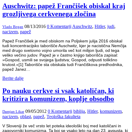
Auschwitz: papež Frančišek obiskal kraj
grozljivega cerkvenega zločina
08/13/2016
0 Komentarji
Auschwitz
,
Hitler
,
judi
,
Vlado Began
nacizem
,
papež
Papež Frančišek je med obiskom na Poljskem julija 2016 obiskal
tudi koncentracijsko taborišče Auschwitz, kjer je nacistična Nemčija
med drugo svetovno vojno umorila več kot milijon ljudi, od tega
veliko večino judov. Papež je v častno knjigo taborišča zapisal:
»Gospod, usmili se svojega ljudstva; Gospod, odpusti tolikšno
krutost.«[1] Taborišče sta obiskala tudi Frančiškova predhodnika,
papež Janez…
Berite dalje
Po nauku cerkve si vsak katoličan, ki
kritizira komunizem, koplje obsodbo
09/05/2012
0 Komentarji
biblija
,
Hitler
,
komunizem
,
Damjan Likar
nacizem
,
oblast
,
papež
,
Teološka fakulteta
V Sloveniji že več vrsto let poteka ideološki boj med katoličani in
zagovorniki komunizma. Ta boj se vsako leto na dan 23. avgusta, ki