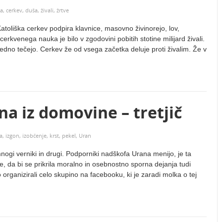
ja
,
cerkev
,
duša
,
živali
,
žrtve
Katoliška cerkev podpira klavnice, masovno živinorejo, lov,
cerkvenega nauka je bilo v zgodovini pobitih stotine milijard živali.
 vedno tečejo. Cerkev že od vsega začetka deluje proti živalim. Že v
a iz domovine – tretjič
a
,
izgon
,
izobčenje
,
krst
,
pekel
,
Uran
ogi verniki in drugi. Podporniki nadškofa Urana menijo, je ta
e, da bi se prikrila moralno in osebnostno sporna dejanja tudi
 organizirali celo skupino na facebooku, ki je zaradi molka o tej