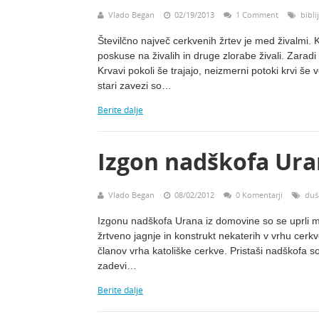
Vlado Began
02/19/2013
1 Comment
bibli
Številčno največ cerkvenih žrtev je med živalmi. 
poskuse na živalih in druge zlorabe živali. Zaradi 
Krvavi pokoli še trajajo, neizmerni potoki krvi še
stari zavezi so…
Berite dalje
Izgon nadškofa Uran
Vlado Began
08/02/2012
0 Komentarji
duš
Izgonu nadškofa Urana iz domovine so se uprli mn
žrtveno jagnje in konstrukt nekaterih v vrhu cerkv
članov vrha katoliške cerkve. Pristaši nadškofa so
zadevi…
Berite dalje