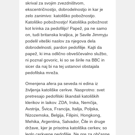
skrival za svojim zvezdništvom,
ekscentričnostjo, dobrodelnostjo in kar je
zelo zanimivo: katoliško pobožnostjo.
Katoliško pobožnostjo! Katoliška pobožnost
kot krinka za pedofilijo! Papež, pa ne samo
on, tudi britanska kraljica, je Savile Jimmyju
podelil viteški naslov za njegova dela
dobrodelnosti, pardon pedofilije. Kajti da
papež, ki ima odlično obveščevalno službo,
ni poznal govoric, ki so se širile na BBC in
sicer da naj bi na tej ustanovi obstajala
pedofilska mreža.
Omenjena afera pa seveda ni edina iz
življenja katoliške cerkve. Nasprotno: svet
pretresajo pedofilski škandali katoliških
klerikov in laikov. ZDA, Irska, Nemčija,
Avstrija, Švica, Francija, Italija, Poljska,
Nizozemska, Belgija, Filipini, Hongkong,
Mehika, Argentina, Salvador, Čile in druge
države, kjer je prisotna katoliška cerkev, so
leglo cerkvene pedofilije. Ne gre za občasne