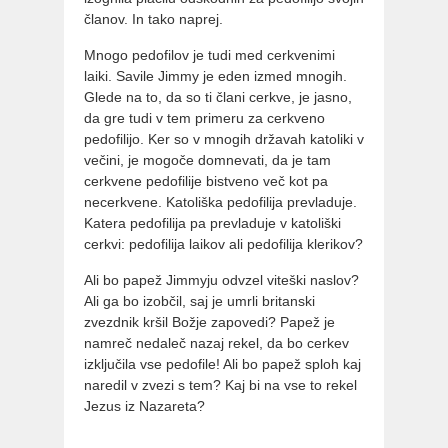
članov. In tako naprej.
Mnogo pedofilov je tudi med cerkvenimi
laiki. Savile Jimmy je eden izmed mnogih.
Glede na to, da so ti člani cerkve, je jasno,
da gre tudi v tem primeru za cerkveno
pedofilijo. Ker so v mnogih državah katoliki v
večini, je mogoče domnevati, da je tam
cerkvene pedofilije bistveno več kot pa
necerkvene. Katoliška pedofilija prevladuje.
Katera pedofilija pa prevladuje v katoliški
cerkvi: pedofilija laikov ali pedofilija klerikov?
Ali bo papež Jimmyju odvzel viteški naslov?
Ali ga bo izobčil, saj je umrli britanski
zvezdnik kršil Božje zapovedi? Papež je
namreč nedaleč nazaj rekel, da bo cerkev
izključila vse pedofile! Ali bo papež sploh kaj
naredil v zvezi s tem? Kaj bi na vse to rekel
Jezus iz Nazareta?