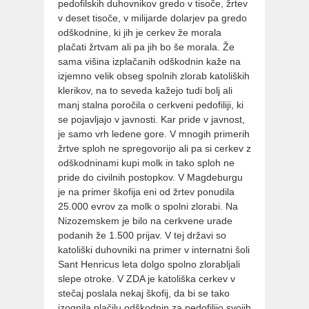
pedofilskih duhovnikov gredo v tisoče, žrtev
v deset tisoče, v milijarde dolarjev pa gredo
odškodnine, ki jih je cerkev že morala
plačati žrtvam ali pa jih bo še morala. Že
sama višina izplačanih odškodnin kaže na
izjemno velik obseg spolnih zlorab katoliških
klerikov, na to seveda kažejo tudi bolj ali
manj stalna poročila o cerkveni pedofiliji, ki
se pojavljajo v javnosti. Kar pride v javnost,
je samo vrh ledene gore. V mnogih primerih
žrtve sploh ne spregovorijo ali pa si cerkev z
odškodninami kupi molk in tako sploh ne
pride do civilnih postopkov. V Magdeburgu
je na primer škofija eni od žrtev ponudila
25.000 evrov za molk o spolni zlorabi. Na
Nizozemskem je bilo na cerkvene urade
podanih že 1.500 prijav. V tej državi so
katoliški duhovniki na primer v internatni šoli
Sant Henricus leta dolgo spolno zlorabljali
slepe otroke. V ZDA je katoliška cerkev v
stečaj poslala nekaj škofij, da bi se tako
izognila plačilu odškodnin za pedofilijo svojih