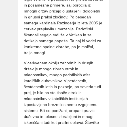
in posamezne primere, saj poročila iz
mnogih držav pričajo o ustaljeni, dolgoletni
in gnusni praksi zločinov. Po besedah
samega kardinala Razingerja iz leta 2005 je
cerkev preplavila umazanija. Pedofilski
škandali segajo tudi že v Vatikan in se
dotikajo samega papeža. Ta naj bi vedel za
konkretne spolne zlorabe, pa je molčal,
trdijo mnogi.
V cerkvenem okolju zahodnih in drugih
držav je mnogo zlorab otrok in
mladostnikov, mnogo pedofilskih afer
katoliških duhovnikov. V petdesetih,
šestdesetih letih in pozneje, pa seveda tudi
prej, je bilo na sto tisoče otrok in
mladostnikov v katoliških institucijah
izpostavljeno brezmilostnemu vzgojnemu
sistemu. Bili so ponižani, oropani pravic,
duševno in telesno zlorabljeni in mnogi
izkoriščani tudi kot prisilni delavci. Številke