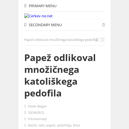
PRIMARY MENU
SECONDARY MENU
Papež odlikoval množičnega katoliškega pedofila
Papež odlikoval
množičnega
katoliškega
pedofila
Vlado Began
10/24/2012
0 Komentarji
kleriki
,
laiki
,
papež
,
pedofilija
,
žrtve