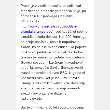
Papež je z viteškim naslovom odlikoval
množičnega britanskega pedofila, ki je, po
poročanju ljubljanskega Dnevnika
(24.10.2012,
http://www.dnevnik.si/svet/pedofilski-
skandal-sramoti-bbc
), več kot 50 let spolno
zlorabljal mlada dekleta. Kar 200 žensk ga
obtožuje posilstev, spolnih napadov in
zlorab, ko so bile mladoletnice. Od papeža
odlikovani pedofil je zlorabljal celo bolne in
telesno ter umsko prizadete mladoletnice.
Govora seveda ni kakšnem “navadnem”
pedofilu, temveč o Savile Jimmyju, veliki
zvezdi britanske državne BBC, ki ga pa ni
več med živimi, ker je lani umrl. Savile
Jimmy je bil komik in kakšni dve desetletji
eden najznamenitejših in najslavnejših
zvezdnikov britanske državne
radiotelevizije.
Savile Jimmyju je 50 let svoja zla dejanja