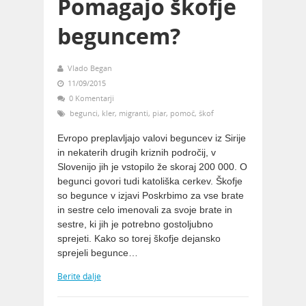
Pomagajo škofje
beguncem?
Vlado Began
11/09/2015
0 Komentarji
begunci
,
kler
,
migranti
,
piar
,
pomoč
,
škof
Evropo preplavljajo valovi beguncev iz Sirije
in nekaterih drugih kriznih področij, v
Slovenijo jih je vstopilo že skoraj 200 000. O
begunci govori tudi katoliška cerkev. Škofje
so begunce v izjavi Poskrbimo za vse brate
in sestre celo imenovali za svoje brate in
sestre, ki jih je potrebno gostoljubno
sprejeti. Kako so torej škofje dejansko
sprejeli begunce…
Berite dalje