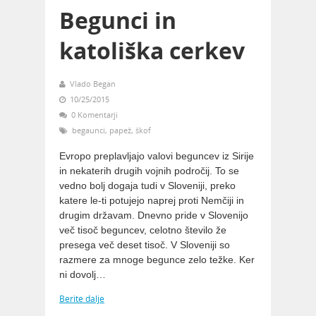
Begunci in
katoliška cerkev
Vlado Began
10/25/2015
0 Komentarji
begaunci
,
papež
,
škof
Evropo preplavljajo valovi beguncev iz Sirije
in nekaterih drugih vojnih področij. To se
vedno bolj dogaja tudi v Sloveniji, preko
katere le-ti potujejo naprej proti Nemčiji in
drugim državam. Dnevno pride v Slovenijo
več tisoč beguncev, celotno število že
presega več deset tisoč. V Sloveniji so
razmere za mnoge begunce zelo težke. Ker
ni dovolj…
Berite dalje