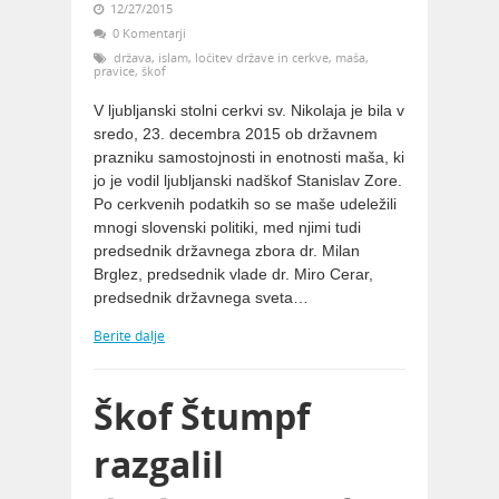
12/27/2015
0 Komentarji
država
,
islam
,
ločitev države in cerkve
,
maša
,
pravice
,
škof
V ljubljanski stolni cerkvi sv. Nikolaja je bila v
sredo, 23. decembra 2015 ob državnem
prazniku samostojnosti in enotnosti maša, ki
jo je vodil ljubljanski nadškof Stanislav Zore.
Po cerkvenih podatkih so se maše udeležili
mnogi slovenski politiki, med njimi tudi
predsednik državnega zbora dr. Milan
Brglez, predsednik vlade dr. Miro Cerar,
predsednik državnega sveta…
Berite dalje
Škof Štumpf
razgalil