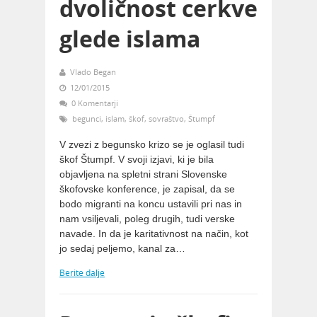
dvoličnost cerkve
glede islama
Vlado Began
12/01/2015
0 Komentarji
begunci
,
islam
,
škof
,
sovraštvo
,
Štumpf
V zvezi z begunsko krizo se je oglasil tudi
škof Štumpf. V svoji izjavi, ki je bila
objavljena na spletni strani Slovenske
škofovske konference, je zapisal, da se
bodo migranti na koncu ustavili pri nas in
nam vsiljevali, poleg drugih, tudi verske
navade. In da je karitativnost na način, kot
jo sedaj peljemo, kanal za…
Berite dalje