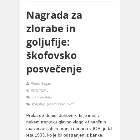
Nagrada za
zlorabe in
goljufije:
škofovsko
posvečenje
Vlado Began
08/27/2015
0 Komentarji
goljufije
,
posvečenje
,
škof
Prelat de Bonis, duhovnik, ki je imel v
nekem trenutku glavno vlogo v finančnih
malverzacijah in pranju denarja v IOR, je bil
leta 1993, ko je bil odstranjen iz banke,