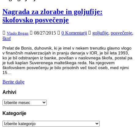
Nagrada za zlorabe in goljufije:
škofovsko posvečenje
08/27/2015
0 Komentarji
goljufije
,
posvečenje
,
Vlado Began
škof
Prelat de Bonis, duhovnik, ki je imel v nekem trenutku glavno vlogo
v finančnih malverzacijah in pranju denarja v IOR, je bil leta 1993,
ko je bil odstranjen iz banke, povišan v naslovnega škofa, postal pa
je tudi kaplan Suverenega malteškega reda. Na njegovem
škofovskem posvečenju je bilo prisotnih več tisoč oseb, med njimi
15…
Berite dalje
Arhivi
Arhivi
Kategorije
Kategorije