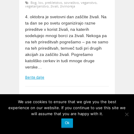
Bog
,
lov
,
prekletstvo
,
sovraštvo
,
veganstvo
,
vegetarijanstvo
,
živali
,
živinoreja
4. oktobra je svetovni dan zaščite živali. Na
ta dan se po svetu organizirajo razne
prireditve v korist živali, na katerih
sodelujejo mnogi borci za živali. Nekoga pa
na teh prireditvah pogrešamo – pa ne samo
na teh prireditvah, temveč tudi pri drugih
akcijah za zaščito živali. Pogrešamo
katoliško cerkev in tudi mnoge druge
verske…
Berite dalje
We use cookies to ensure that we give you the best
experience on our website. If you continue to use this site we
will assume that you are happy with it.
Ok