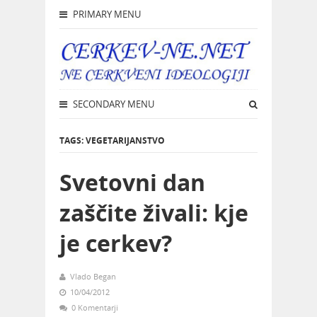
PRIMARY MENU
SECONDARY MENU
TAGS: VEGETARIJANSTVO
Svetovni dan
zaščite živali: kje
je cerkev?
Vlado Began
10/04/2012
0 Komentarji