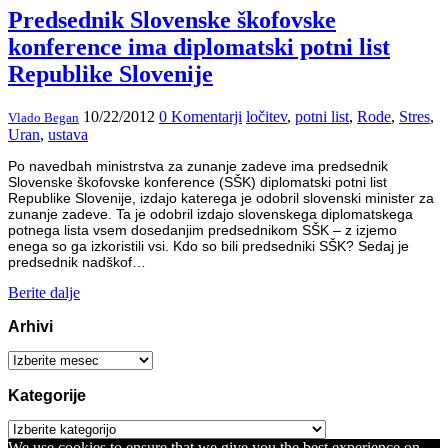
Predsednik Slovenske škofovske
konference ima diplomatski potni list
Republike Slovenije
10/22/2012
0 Komentarji
ločitev
,
potni list
,
Rode
,
Stres
,
Vlado Began
Uran
,
ustava
Po navedbah ministrstva za zunanje zadeve ima predsednik
Slovenske škofovske konference (SŠK) diplomatski potni list
Republike Slovenije, izdajo katerega je odobril slovenski minister za
zunanje zadeve. Ta je odobril izdajo slovenskega diplomatskega
potnega lista vsem dosedanjim predsednikom SŠK – z izjemo
enega so ga izkoristili vsi. Kdo so bili predsedniki SŠK? Sedaj je
predsednik nadškof…
Berite dalje
Arhivi
Arhivi
Kategorije
Kategorije
We use cookies to ensure that we give you the best experience on