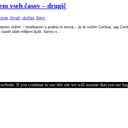
stem vseh časov – drugič
rizem
,
živali
,
zločini
,
žrtve
alitaren režim – totalitaren v praksi in teoriji – je to režim Cerkve, saj C
 časih ubiti milijoni ljudi. Samo v…
ebsite. If you continue to use this site we will assume that you are hap