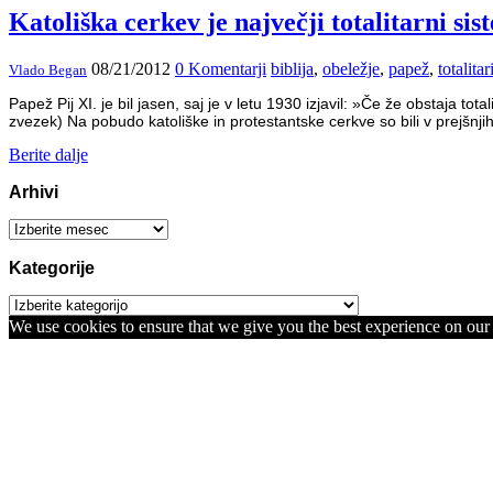
Katoliška cerkev je največji totalitarni si
08/21/2012
0 Komentarji
biblija
,
obeležje
,
papež
,
totalita
Vlado Began
Papež Pij XI. je bil jasen, saj je v letu 1930 izjavil: »Če že obstaja tot
zvezek) Na pobudo katoliške in protestantske cerkve so bili v prejšnjih
Berite dalje
Arhivi
Arhivi
Kategorije
Kategorije
We use cookies to ensure that we give you the best experience on our w