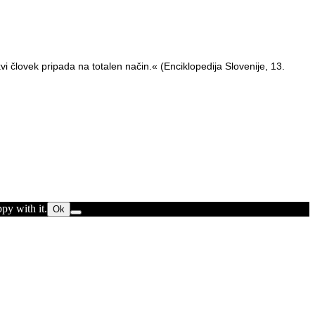
erkvi človek pripada na totalen način.« (Enciklopedija Slovenije, 13.
py with it.
Ok