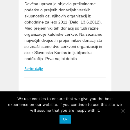
Davčna uprava je objavila preliminarne
podatke o prejetih donacijah verskih
skupnostih oz. njihovih organizacij iz
dohodnine za leto 2011 (Delo, 13.6.2012).
Med prejemniki teh donacij so tudi razne
organizacije katoliške cerkve. Na seznamu
največjih dvajsetih prejemnikov donacij sta
se znašli samo dve cerkveni organizaciji in
sicer Slovenska Karitas in ljubljanska
nadškofija. Prva naj bi dobila…
Berite dalje
We use cookies to ensure that we give you the best
experience on our website. If you continue to use this site we
will assume that you are happy with it.
Ok