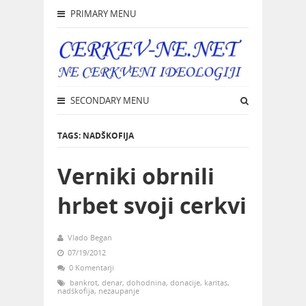
PRIMARY MENU
SECONDARY MENU
TAGS: NADŠKOFIJA
Verniki obrnili
hrbet svoji cerkvi
Vlado Began
07/19/2012
0 Komentarji
bankrot
,
denar
,
dohodnina
,
donacije
,
karitas
,
nadškofija
,
nezaupanje