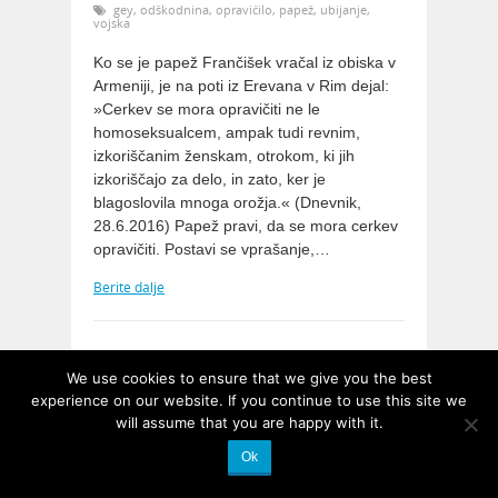
gey
,
odškodnina
,
opravičilo
,
papež
,
ubijanje
,
vojska
Ko se je papež Frančišek vračal iz obiska v
Armeniji, je na poti iz Erevana v Rim dejal:
»Cerkev se mora opravičiti ne le
homoseksualcem, ampak tudi revnim,
izkoriščanim ženskam, otrokom, ki jih
izkoriščajo za delo, in zato, ker je
blagoslovila mnoga orožja.« (Dnevnik,
28.6.2016) Papež pravi, da se mora cerkev
opravičiti. Postavi se vprašanje,…
Berite dalje
We use cookies to ensure that we give you the best
experience on our website. If you continue to use this site we
will assume that you are happy with it.
Ok