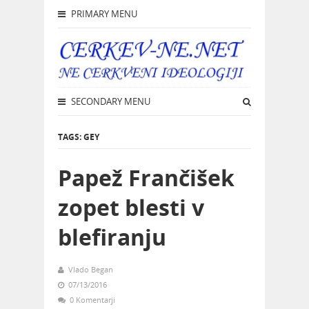
PRIMARY MENU
SECONDARY MENU
TAGS: GEY
Papež Frančišek
zopet blesti v
blefiranju
Vlado Began
07/13/2016
0 Komentarji