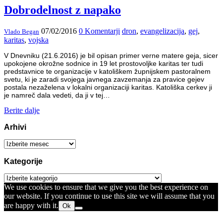
Dobrodelnost z napako
07/02/2016
0 Komentarji
dron
,
evangelizacija
,
gej
,
Vlado Began
karitas
,
vojska
V Dnevniku (21.6.2016) je bil opisan primer verne matere geja, sicer
upokojene okrožne sodnice in 19 let prostovoljke karitas ter tudi
predstavnice te organizacije v katoliškem župnijskem pastoralnem
svetu, ki je zaradi svojega javnega zavzemanja za pravice gejev
postala nezaželena v lokalni organizaciji karitas. Katoliška cerkev ji
je namreč dala vedeti, da ji v tej…
Berite dalje
Arhivi
Arhivi
Kategorije
Kategorije
We use cookies to ensure that we give you the best experience on
our website. If you continue to use this site we will assume that you
are happy with it.
Ok